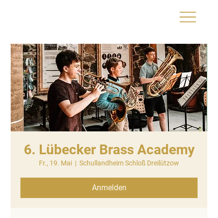
6. Lübecker Brass Academy
Fr., 19. Mai
  |  
Schullandheim Schloß Dreilützow
Anmelden